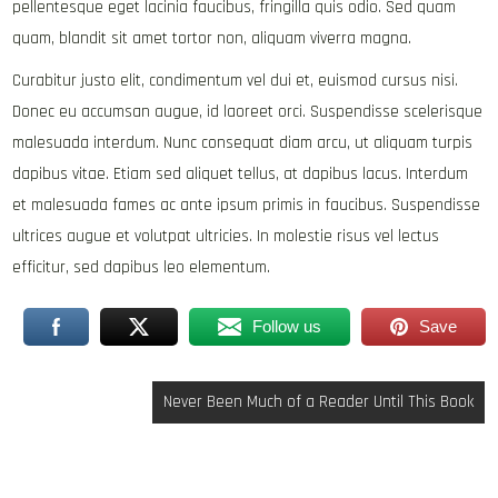
pellentesque eget lacinia faucibus, fringilla quis odio. Sed quam
quam, blandit sit amet tortor non, aliquam viverra magna.
Curabitur justo elit, condimentum vel dui et, euismod cursus nisi.
Donec eu accumsan augue, id laoreet orci. Suspendisse scelerisque
malesuada interdum. Nunc consequat diam arcu, ut aliquam turpis
dapibus vitae. Etiam sed aliquet tellus, at dapibus lacus. Interdum
et malesuada fames ac ante ipsum primis in faucibus. Suspendisse
ultrices augue et volutpat ultricies. In molestie risus vel lectus
efficitur, sed dapibus leo elementum.
Follow us
Save
Post
Never Been Much of a Reader Until This Book
navigation