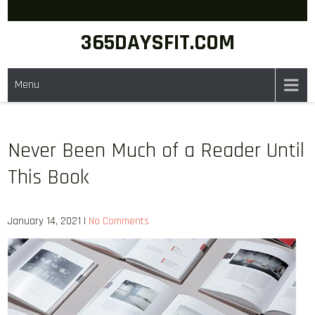
Skip
to
365DAYSFIT.COM
content
Menu
Never Been Much of a Reader Until
This Book
January 14, 2021
|
No Comments